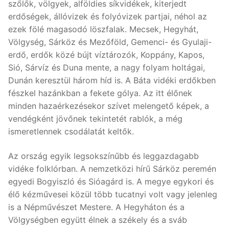
szőlők, völgyek, alföldies síkvidékek, kiterjedt
erdőségek, állóvizek és folyóvizek partjai, néhol az
ezek fölé magasodó löszfalak. Mecsek, Hegyhát,
Völgység, Sárköz és Mezőföld, Gemenci- és Gyulaji-
erdő, erdők közé bújt víztározók, Koppány, Kapos,
Sió, Sárvíz és Duna mente, a nagy folyam holtágai,
Dunán keresztül három híd is. A Báta vidéki erdőkben
fészkel hazánkban a fekete gólya. Az itt élőnek
minden hazaérkezésekor szívet melengető képek, a
vendégként jövőnek tekintetét rablók, a még
ismeretlennek csodálatát keltők.
Az ország egyik legsokszínűbb és leggazdagabb
vidéke folklórban. A nemzetközi hírű Sárköz peremén
egyedi Bogyiszló és Sióagárd is. A megye egykori és
élő kézművesei közül több tucatnyi volt vagy jelenleg
is a Népművészet Mestere. A Hegyháton és a
Völgységben együtt élnek a székely és a sváb