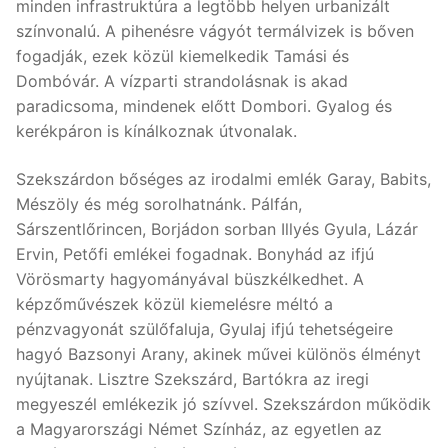
minden infrastruktúra a legtöbb helyen urbanizált
színvonalú. A pihenésre vágyót termálvizek is bőven
fogadják, ezek közül kiemelkedik Tamási és
Dombóvár. A vízparti strandolásnak is akad
paradicsoma, mindenek előtt Dombori. Gyalog és
kerékpáron is kínálkoznak útvonalak.
Szekszárdon bőséges az irodalmi emlék Garay, Babits,
Mészöly és még sorolhatnánk. Pálfán,
Sárszentlőrincen, Borjádon sorban Illyés Gyula, Lázár
Ervin, Petőfi emlékei fogadnak. Bonyhád az ifjú
Vörösmarty hagyományával büszkélkedhet. A
képzőművészek közül kiemelésre méltó a
pénzvagyonát szülőfaluja, Gyulaj ifjú tehetségeire
hagyó Bazsonyi Arany, akinek művei különös élményt
nyújtanak. Lisztre Szekszárd, Bartókra az iregi
megyeszél emlékezik jó szívvel. Szekszárdon működik
a Magyarországi Német Színház, az egyetlen az