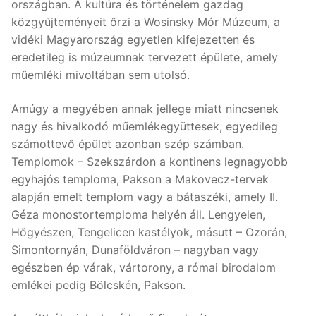
országban. A kultúra és történelem gazdag
közgyűjteményeit őrzi a Wosinsky Mór Múzeum, a
vidéki Magyarország egyetlen kifejezetten és
eredetileg is múzeumnak tervezett épülete, amely
műemléki mivoltában sem utolsó.
Amúgy a megyében annak jellege miatt nincsenek
nagy és hivalkodó műemlékegyüttesek, egyedileg
számottevő épület azonban szép számban.
Templomok – Szekszárdon a kontinens legnagyobb
egyhajós temploma, Pakson a Makovecz-tervek
alapján emelt templom vagy a bátaszéki, amely II.
Géza monostortemploma helyén áll. Lengyelen,
Hőgyészen, Tengelicen kastélyok, másutt – Ozorán,
Simontornyán, Dunaföldváron – nagyban vagy
egészben ép várak, vártorony, a római birodalom
emlékei pedig Bölcskén, Pakson.