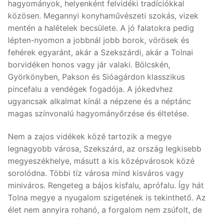
hagyományok, helyenként felvidéki tradíciókkal
közösen. Megannyi konyhaművészeti szokás, vizek
mentén a halételek becsülete. A jó falatokra pedig
lépten-nyomon a jobbnál jobb borok, vörösek és
fehérek egyaránt, akár a Szekszárdi, akár a Tolnai
borvidéken honos vagy jár valaki. Bölcskén,
Györkönyben, Pakson és Sióagárdon klasszikus
pincefalu a vendégek fogadója. A jókedvhez
ugyancsak alkalmat kínál a népzene és a néptánc
magas színvonalú hagyományőrzése és éltetése.
Nem a zajos vidékek közé tartozik a megye
legnagyobb városa, Szekszárd, az ország legkisebb
megyeszékhelye, másutt a kis középvárosok közé
sorolódna. Többi tíz városa mind kisváros vagy
miniváros. Rengeteg a bájos kisfalu, aprófalu. Így hát
Tolna megye a nyugalom szigetének is tekinthető. Az
élet nem annyira rohanó, a forgalom nem zsúfolt, de