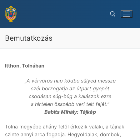
Ugrás
a
tartalomra
Bemutatkozás
Keresése:
Itthon, Tolnában
„A vérvörös nap ködbe sűlyed messze
szél borzogatja az útpart gyepét
csodásan súg-búg a kalászok ezre
s hirtelen összébb veri telt fejét.”
Babits Mihály: Tájkép
Tolna megyébe ahány felől érkezik valaki, a tájnak
szinte annyi arca fogadja. Hegyoldalak, dombok,