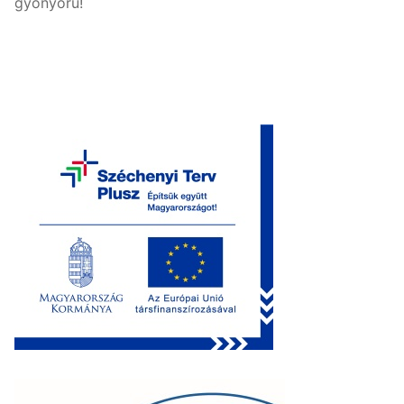
gyönyörű!