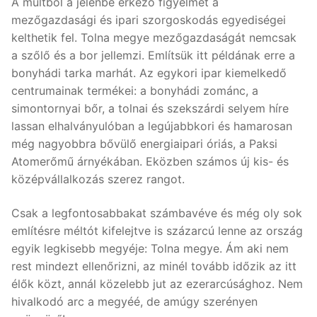
A múltból a jelenbe érkező figyelmét a
mezőgazdasági és ipari szorgoskodás egyediségei
kelthetik fel. Tolna megye mezőgazdaságát nemcsak
a szőlő és a bor jellemzi. Említsük itt példának erre a
bonyhádi tarka marhát. Az egykori ipar kiemelkedő
centrumainak termékei: a bonyhádi zománc, a
simontornyai bőr, a tolnai és szekszárdi selyem híre
lassan elhalványulóban a legújabbkori és hamarosan
még nagyobbra bővülő energiaipari óriás, a Paksi
Atomerőmű árnyékában. Eközben számos új kis- és
középvállalkozás szerez rangot.
Csak a legfontosabbakat számbavéve és még oly sok
említésre méltót kifelejtve is százarcú lenne az ország
egyik legkisebb megyéje: Tolna megye. Ám aki nem
rest mindezt ellenőrizni, az minél tovább időzik az itt
élők közt, annál közelebb jut az ezerarcúsághoz. Nem
hivalkodó arc a megyéé, de amúgy szerényen